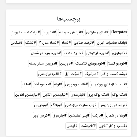
برچسب‌ها
Flexgate
استون مارتین
افزایش سرمایه
اندروید
اپلیکیشن اندروید
بانک صادرات ایران
ترفند طلایی
تسلا
تسلا مدل Y
تشک
تنکابن
تکنولوژی
خرید اینترنتی
خرید تشک
خرید ویلا در شمال
خودرو تسلا
خودروهای کلاسیک
دوربین
دوربین مدار بسته
رشد کسب و کار
سرامیک
شرکت اپل
قالب نیازمندی
قالب نیازمندی وردپرس
قالب وردپرس
لوله
محمودآباد
ملک
مک بوک
مک بوک پرو
نیازمندی
نیازمندی آنلاین
نیازمندی انلاین
نیازمندی وردپرس
وب سایت نیازمندی
وبلاگ
وردپرس
ویلا در شمال
پارکت
پلی‌استیشن
چارسوق
کراس‌اوور
کسب و کار آنلاین
کلاردشت
گوشی