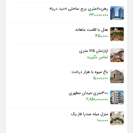
رهن۸۰متری برج ساحلی «دید دریا»
230,000,000
هتل با اقامت ماهانه
450,000
اپارتمان 125 متری
تماس بگیرید
باغ میوه با هزار درخت
5,000,000
300متری-میدان مطهری
2,850,000,000
منزل مبله صدرا فاز یک
100,000