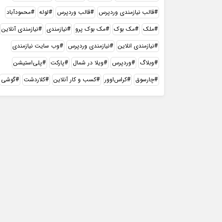
قالب نیازمندی وردپرس
قالب وردپرس
لوله
محمودآباد
ملک
مک بوک
مک بوک پرو
نیازمندی
نیازمندی آنلاین
نیازمندی انلاین
نیازمندی وردپرس
وب سایت نیازمندی
وبلاگ
وردپرس
ویلا در شمال
پارکت
پلی‌استیشن
چارسوق
کراس‌اوور
کسب و کار آنلاین
کلاردشت
گوشی