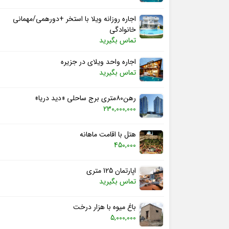
اجاره روزانه ویلا با استخر +دورهمی/مهمانی
خانوادگی
تماس بگیرید
اجاره واحد ویلای در جزیره
تماس بگیرید
رهن۸۰متری برج ساحلی «دید دریا»
230,000,000
هتل با اقامت ماهانه
450,000
اپارتمان 125 متری
تماس بگیرید
باغ میوه با هزار درخت
5,000,000