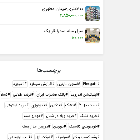
300متری-میدان مطهری
2,850,000,000
منزل مبله صدرا فاز یک
100,000
برچسب‌ها
Flexgate
استون مارتین
افزایش سرمایه
اندروید
اپلیکیشن اندروید
بانک صادرات ایران
ترفند طلایی
تسلا
تسلا مدل Y
تشک
تنکابن
تکنولوژی
خرید اینترنتی
خرید تشک
خرید ویلا در شمال
خودرو تسلا
خودروهای کلاسیک
دوربین
دوربین مدار بسته
رشد کسب و کار
سرامیک
شرکت اپل
قالب نیازمندی